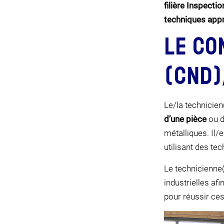
filière Inspecti
techniques appr
LE CO
(CND)
Le/la technicie
d’une pièce
ou d
métalliques. Il/
utilisant des te
Le technicienne(
industrielles af
pour réussir ce