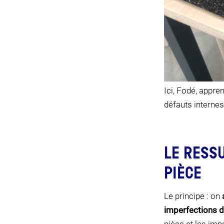
Ici, Fodé, appren
défauts internes
LE RESS
PIÈCE
Le principe : on
imperfections d
pièce et les impe