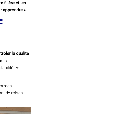
 filière et les
ur apprendre ».
F
trôler la qualité
ures
tabilité en
 normes
nt de mises