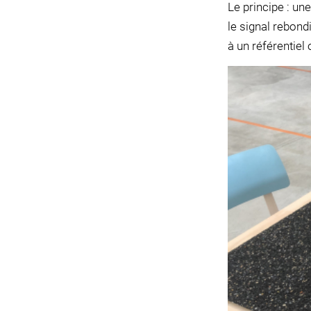
L
e principe : u
le signal rebond
à un référentiel