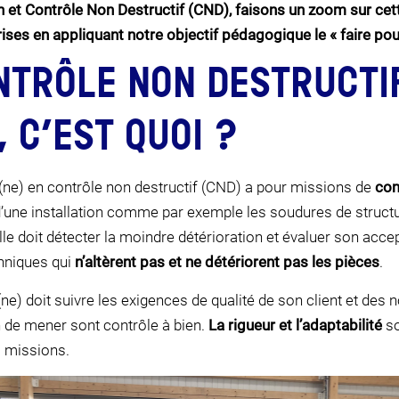
on et Contrôle Non Destructif (CND), faisons un zoom sur cette
ises en appliquant notre objectif pédagogique le « faire po
NTRÔLE NON DESTRUCTI
, C’EST QUOI ?
n(ne) en contrôle non destructif (CND) a pour missions de
con
’une installation comme par exemple les soudures de struct
elle doit détecter la moindre détérioration et évaluer son accep
chniques qui
n’altèrent pas et ne détériorent pas les pièces
.
ne) doit suivre les exigences de qualité de son client et des
in de mener sont contrôle à bien.
La
rigueur et l’adaptabilité
so
s missions.