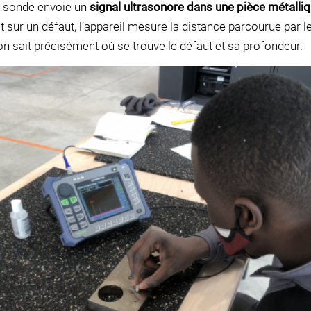
ne sonde envoie un
signal ultrasonore dans une pièce métalliq
it sur un défaut, l’appareil mesure la distance parcourue par l
 on sait précisément où se trouve le défaut et sa profondeur.