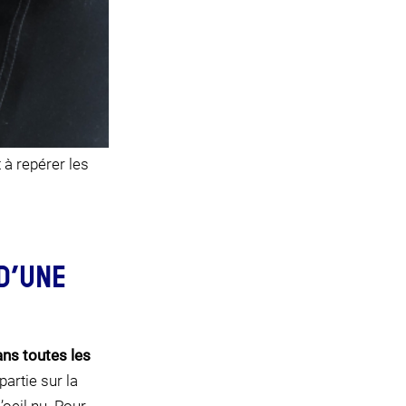
t à repérer les
D’UNE
ans toutes les
artie sur la
’oeil nu. Pour