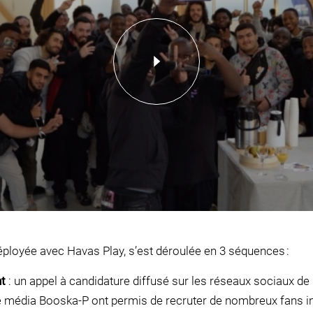
ployée avec Havas Play, s’est déroulée en 3 séquences :
t
: un appel à candidature diffusé sur les réseaux sociaux de
 le média Booska-P ont permis de recruter de nombreux fans i