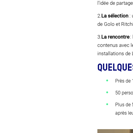
l’idée de partag
2.
La sélection
: 
de Golo et Ritch
3.
La rencontre
:
contenus avec le
installations de 
QUELQUE
Près de 
50 perso
Plus de 
après le