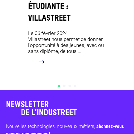
ÉTUDIANTE :
TOMBÉ
VILLASTREET
DE NOT
Le 06 février 2024
Le 18 janv
Villastreet nous permet de donner
Marie est
l’opportunité à des jeunes, avec ou
depuis qu
sans diplôme, de tous ...
L’Industre
...
NEWSLETTER
DE L’INDUSTREET
Nouvelles technologies, nouveaux métiers,
abonnez-vous