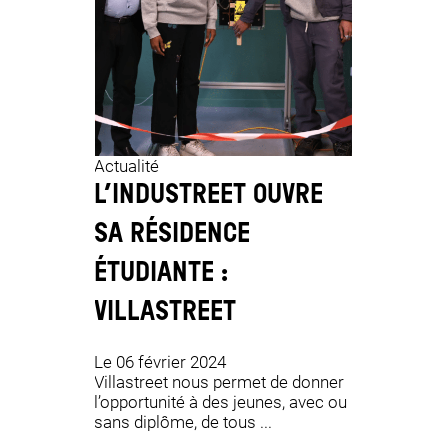
Pédagogi
NOCODE
Actualité
L’INDUSTREET OUVRE
CHERCH
SA RÉSIDENCE
PARFAI
ÉTUDIANTE :
TOMBÉ
VILLASTREET
DE NOT
Le 06 février 2024
Le 18 janv
Villastreet nous permet de donner
Marie est
l’opportunité à des jeunes, avec ou
depuis qu
sans diplôme, de tous ...
L’Industre