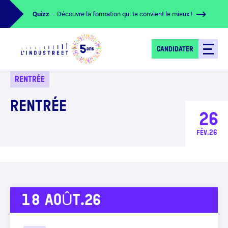
Quizz
– Découvre la formation qui te convient le mieux !
CANDIDATER
RENTRÉE
RENTRÉE
26
FÉV.26
18
AOÛT.26
JE FAIS LE TEST