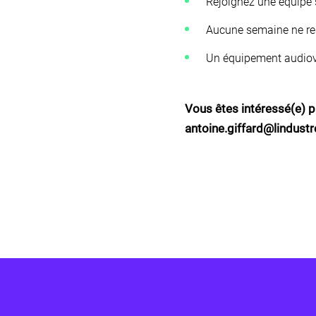
Rejoignez une équipe 
Aucune semaine ne res
Un équipement audiovi
Vous êtes intéressé(e) p
antoine.giffard@lindustre