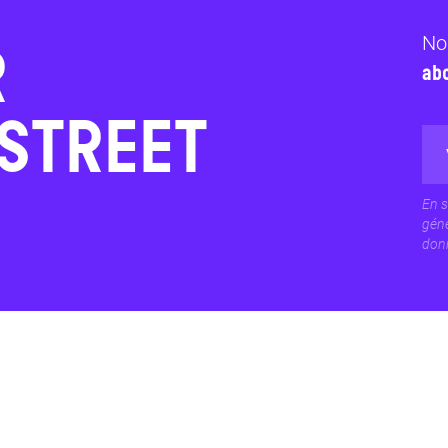
No
R
ab
USTREET
En s
géné
donn