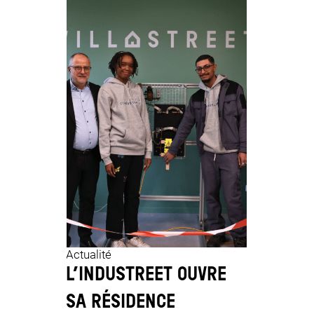
JE FAIS LE TEST
Pédagogi
NOCODE
Actualité
L’INDUSTREET OUVRE
CHERCH
SA RÉSIDENCE
PARFAI