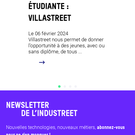
ÉTUDIANTE :
TOMBÉ
VILLASTREET
DE NOT
Le 06 février 2024
Le 18 janv
Villastreet nous permet de donner
Marie est
l’opportunité à des jeunes, avec ou
depuis qu
sans diplôme, de tous ...
L’Industre
...
NEWSLETTER
DE L’INDUSTREET
Nouvelles technologies, nouveaux métiers,
abonnez-vous