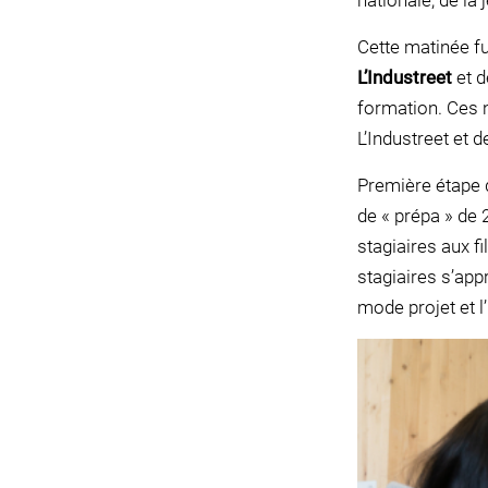
nationale, de la
Cette matinée fu
L’Industreet
et d
formation. Ces 
L’Industreet et d
Première étape d
de « prépa » de 
stagiaires aux f
stagiaires s’app
mode projet et l’