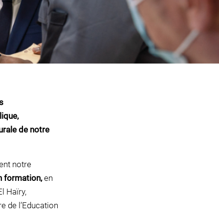
s
lique,
rale de notre
ent notre
n formation,
en
l Haïry,
re de l’Education