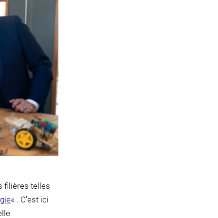
filières telles
gie
« . C’est ici
lle