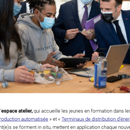
’
espace atelier,
qui accueille les jeunes en formation dans les 
production automatisée
» et «
Terminaux de distribution d’éner
t(e)s se forment in situ, mettent en application chaque nouve